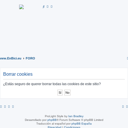
B
u
s
c
a
r
www.EnBici.eu
FORO
Borrar cookies
¿Estás seguro de querer borrar todas las cookies de este sitio?
ProLight Style by
Ian Bradley
Desarrollado por
phpBB
® Forum Software © phpBB Limited
Traducción al español por
phpBB España
Privacidad
|
Condiciones