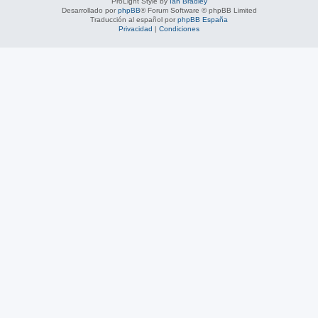
ProLight Style by
Ian Bradley
Desarrollado por
phpBB
® Forum Software © phpBB Limited
Traducción al español por
phpBB España
Privacidad
|
Condiciones