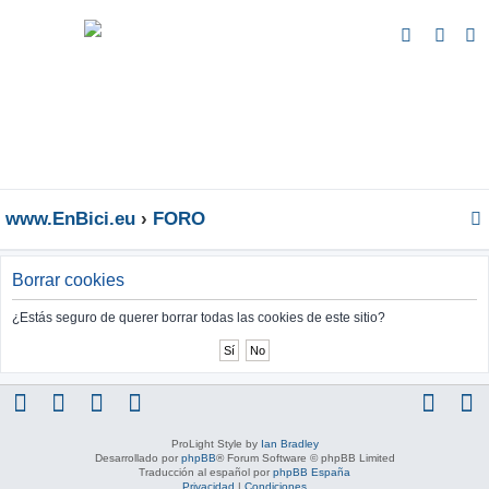
B
u
s
c
a
r
www.EnBici.eu
FORO
Borrar cookies
¿Estás seguro de querer borrar todas las cookies de este sitio?
ProLight Style by
Ian Bradley
Desarrollado por
phpBB
® Forum Software © phpBB Limited
Traducción al español por
phpBB España
Privacidad
|
Condiciones