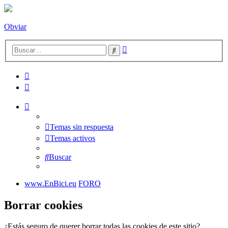
Obviar
Búsqueda
Buscar
avanzada
Temas sin respuesta
Temas activos
Buscar
www.EnBici.eu
FORO
Borrar cookies
¿Estás seguro de querer borrar todas las cookies de este sitio?