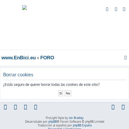
B
u
s
c
a
r
www.EnBici.eu
FORO
Borrar cookies
¿Estás seguro de querer borrar todas las cookies de este sitio?
ProLight Style by
Ian Bradley
Desarrollado por
phpBB
® Forum Software © phpBB Limited
Traducción al español por
phpBB España