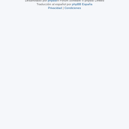
Desarrollado por
phpBB
® Forum Software © phpBB Limited
Traducción al español por
phpBB España
Privacidad
|
Condiciones