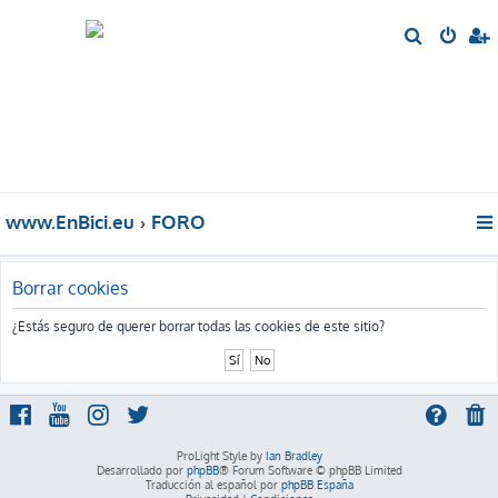
B
u
s
c
a
r
www.EnBici.eu
FORO
Borrar cookies
¿Estás seguro de querer borrar todas las cookies de este sitio?
ProLight Style by
Ian Bradley
Desarrollado por
phpBB
® Forum Software © phpBB Limited
Traducción al español por
phpBB España