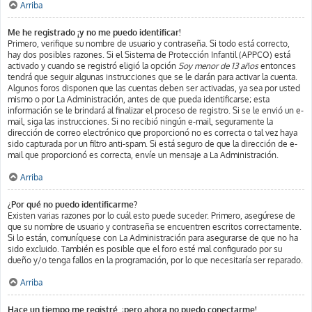
Arriba
Me he registrado ¡y no me puedo identificar!
Primero, verifique su nombre de usuario y contraseña. Si todo está correcto,
hay dos posibles razones. Si el Sistema de Protección Infantil (APPCO) está
activado y cuando se registró eligió la opción
Soy menor de 13 años
entonces
tendrá que seguir algunas instrucciones que se le darán para activar la cuenta.
Algunos foros disponen que las cuentas deben ser activadas, ya sea por usted
mismo o por La Administración, antes de que pueda identificarse; esta
información se le brindará al finalizar el proceso de registro. Si se le envió un e-
mail, siga las instrucciones. Si no recibió ningún e-mail, seguramente la
dirección de correo electrónico que proporcionó no es correcta o tal vez haya
sido capturada por un filtro anti-spam. Si está seguro de que la dirección de e-
mail que proporcionó es correcta, envíe un mensaje a La Administración.
Arriba
¿Por qué no puedo identificarme?
Existen varias razones por lo cuál esto puede suceder. Primero, asegúrese de
que su nombre de usuario y contraseña se encuentren escritos correctamente.
Si lo están, comuníquese con La Administración para asegurarse de que no ha
sido excluido. También es posible que el foro esté mal configurado por su
dueño y/o tenga fallos en la programación, por lo que necesitaría ser reparado.
Arriba
Hace un tiempo me registré, ¡pero ahora no puedo conectarme!