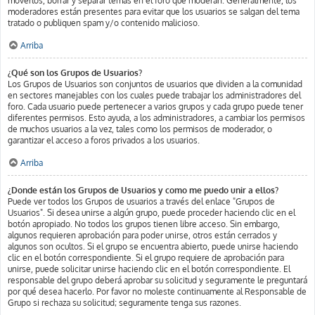
moverlos, borrar y separar temas en el foro que moderan. Generalmente, los
moderadores están presentes para evitar que los usuarios se salgan del tema
tratado o publiquen spam y/o contenido malicioso.
Arriba
¿Qué son los Grupos de Usuarios?
Los Grupos de Usuarios son conjuntos de usuarios que dividen a la comunidad
en sectores manejables con los cuales puede trabajar los administradores del
foro. Cada usuario puede pertenecer a varios grupos y cada grupo puede tener
diferentes permisos. Esto ayuda, a los administradores, a cambiar los permisos
de muchos usuarios a la vez, tales como los permisos de moderador, o
garantizar el acceso a foros privados a los usuarios.
Arriba
¿Donde están los Grupos de Usuarios y como me puedo unir a ellos?
Puede ver todos los Grupos de usuarios a través del enlace "Grupos de
Usuarios". Si desea unirse a algún grupo, puede proceder haciendo clic en el
botón apropiado. No todos los grupos tienen libre acceso. Sin embargo,
algunos requieren aprobación para poder unirse, otros están cerrados y
algunos son ocultos. Si el grupo se encuentra abierto, puede unirse haciendo
clic en el botón correspondiente. Si el grupo requiere de aprobación para
unirse, puede solicitar unirse haciendo clic en el botón correspondiente. El
responsable del grupo deberá aprobar su solicitud y seguramente le preguntará
por qué desea hacerlo. Por favor no moleste continuamente al Responsable de
Grupo si rechaza su solicitud; seguramente tenga sus razones.