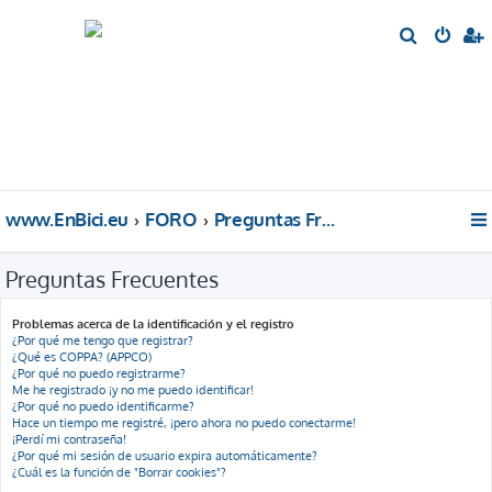
B
u
s
c
a
r
www.EnBici.eu
FORO
Preguntas Frecuentes
Preguntas Frecuentes
Problemas acerca de la identificación y el registro
¿Por qué me tengo que registrar?
¿Qué es COPPA? (APPCO)
¿Por qué no puedo registrarme?
Me he registrado ¡y no me puedo identificar!
¿Por qué no puedo identificarme?
Hace un tiempo me registré, ¡pero ahora no puedo conectarme!
¡Perdí mi contraseña!
¿Por qué mi sesión de usuario expira automáticamente?
¿Cuál es la función de "Borrar cookies"?