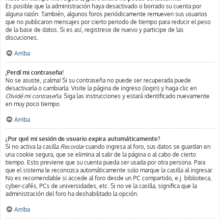
Es posible que la administración haya desactivado o borrado su cuenta por
alguna razón. También, algunos foros periódicamente remueven sus usuarios
que no publicaron mensajes por cierto periodo de tiempo para reducir el peso
de la base de datos. Si es así, registrese de nuevo y participe de las
discuciones.
Arriba
¡Perdí mi contraseña!
No se asuste, ¡calma! Si su contraseña no puede ser recuperada puede
desactivarla o cambiarla. Visite la página de ingreso (login) y haga clic en
Olvidé mi contraseña
. Siga las instrucciones y estará identificado nuevamente
en muy poco tiempo.
Arriba
¿Por qué mi sesión de usuario expira automáticamente?
Si no activa la casilla
Recordar
cuando ingresa al foro, sus datos se guardan en
una cookie segura, que se elimina al salir de la página o al cabo de cierto
tiempo. Esto previene que su cuenta pueda ser usada por otra persona. Para
que el sistema le reconozca automáticamente solo marque la casilla al ingresar.
No es recomendable si accede al foro desde un PC compartido, e.j. biblioteca,
cyber-cafés, PCs de universidades, etc. Si no ve la casilla, significa que la
administración del foro ha deshabilitado la opción.
Arriba