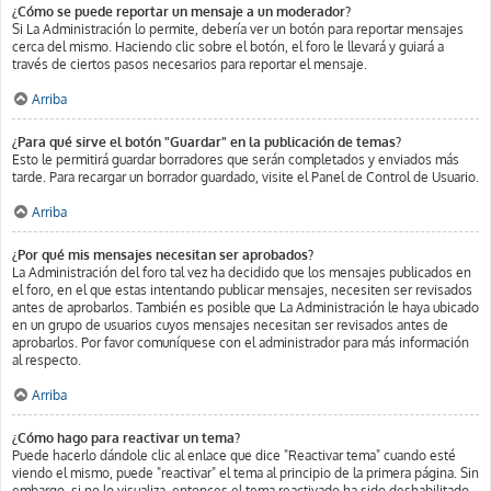
¿Cómo se puede reportar un mensaje a un moderador?
Si La Administración lo permite, debería ver un botón para reportar mensajes
cerca del mismo. Haciendo clic sobre el botón, el foro le llevará y guiará a
través de ciertos pasos necesarios para reportar el mensaje.
Arriba
¿Para qué sirve el botón "Guardar" en la publicación de temas?
Esto le permitirá guardar borradores que serán completados y enviados más
tarde. Para recargar un borrador guardado, visite el Panel de Control de Usuario.
Arriba
¿Por qué mis mensajes necesitan ser aprobados?
La Administración del foro tal vez ha decidido que los mensajes publicados en
el foro, en el que estas intentando publicar mensajes, necesiten ser revisados
antes de aprobarlos. También es posible que La Administración le haya ubicado
en un grupo de usuarios cuyos mensajes necesitan ser revisados antes de
aprobarlos. Por favor comuníquese con el administrador para más información
al respecto.
Arriba
¿Cómo hago para reactivar un tema?
Puede hacerlo dándole clic al enlace que dice "Reactivar tema" cuando esté
viendo el mismo, puede "reactivar" el tema al principio de la primera página. Sin
embargo, si no lo visualiza, entonces el tema reactivado ha sido deshabilitado