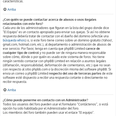
características.
Arriba
¿Con quién se puede contactar acerca de abusos o usos ilegales
relacionados con este foro?
Cada uno de los administradores que figuran en la lista del grupo donde dice
"El Equipo" es un contacto apropiado para enviar sus quejas. Si así no obtiene
respuesta debería tratar de contactar con el dueño del dominio (efectúe una
búsqueda whois
) o, si este foro tiene correo sobre un dominio gratuito (Yahoo!,
gmail.com, hotmail.com, etc.), al departamento o administración de abusos de
ese servicio. Por favor, tenga en cuenta que phpBB Limited
carece de
cualquier tipo de control
y no puede ser de ninguna manera responsable
sobre cómo, dónde o por quién es usado este sistema de foros. No tiene
ningún sentido contactar con phpBB Limited en relación a asuntos legales
(difamación, responsabilidad, deformación de comentarios, etc.) que no sean
con respecto al sitio phpbb.com o la discreción misma del software phpBB. Si
envia un correo a phpBB Limited
respecto del uso de terceras partes
de este
software esté dispuesto a recibir una respuesta cortante o directamente no
recibir respuesta.
Arriba
¿Cómo puedo ponerme en contacto con un Administrador?
Todos los usuarios del foro pueden usar el formulario “Contáctenos”, si está
opción ha sido habilitada por el Administrador del foro.
Los miembros del foro también pueden usar el enlace "El equipo".