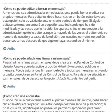
¿Cómo se puede editar o borrar un mensaje?
A menos que sea administrador o moderador, solo puede borrar o editar sus
propios mensajes. Para editarlos debe hacer clic en en botón
editar
(a veces
esta opción solo es válida durante un cierto periodo de tiempo). Si alguien
editase su tema, encontrará un pequeño texto indicando que ha sido
modificado y las veces que lo ha sido. No aparece si fue un moderador o la
administración quién lo editó, aunque la mayoría de las veces el editor deja su
nombre de usuario y la causa de la edición. Los usuarios normales no podrán
borrar sus temas después de que alguien haya respondido al mismo.
Arriba
¿Cómo se puede añadir una firma a mi mensaje?
Para añadir una firma a sus mensajes debe crearla en el Panel de Control de
Usuario. Una vez creada, active la opción
Añadir firma
cuando publique un
mensaje. Puede asignar una firma por defecto a todos sus mensajes activando
la casilla correcta en su Panel de Control de Usuario. Para dejar de añadirla en
los mensajes, debe desactivar la opción
Añadir firma
dentro del perfil.
Arriba
¿Cómo creo una encuesta?
Cuando inicia un nuevo tema o edita el primer mensaje del mismo, debe hacer
clic en la etiqueta "Agregar Encuesta" debajo del formulario de publicación; si
no la visualiza, significa que no posee los permisos apropiados para crear