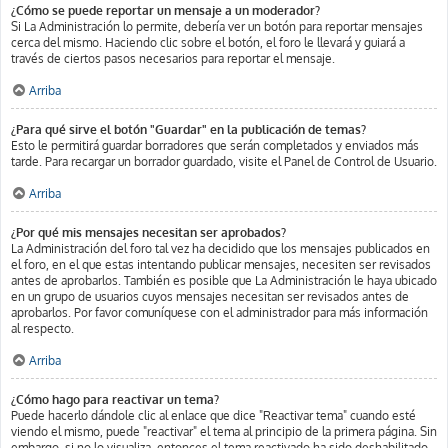
¿Cómo se puede reportar un mensaje a un moderador?
Si La Administración lo permite, debería ver un botón para reportar mensajes
cerca del mismo. Haciendo clic sobre el botón, el foro le llevará y guiará a
través de ciertos pasos necesarios para reportar el mensaje.
Arriba
¿Para qué sirve el botón "Guardar" en la publicación de temas?
Esto le permitirá guardar borradores que serán completados y enviados más
tarde. Para recargar un borrador guardado, visite el Panel de Control de Usuario.
Arriba
¿Por qué mis mensajes necesitan ser aprobados?
La Administración del foro tal vez ha decidido que los mensajes publicados en
el foro, en el que estas intentando publicar mensajes, necesiten ser revisados
antes de aprobarlos. También es posible que La Administración le haya ubicado
en un grupo de usuarios cuyos mensajes necesitan ser revisados antes de
aprobarlos. Por favor comuníquese con el administrador para más información
al respecto.
Arriba
¿Cómo hago para reactivar un tema?
Puede hacerlo dándole clic al enlace que dice "Reactivar tema" cuando esté
viendo el mismo, puede "reactivar" el tema al principio de la primera página. Sin
embargo, si no lo visualiza, entonces el tema reactivado ha sido deshabilitado