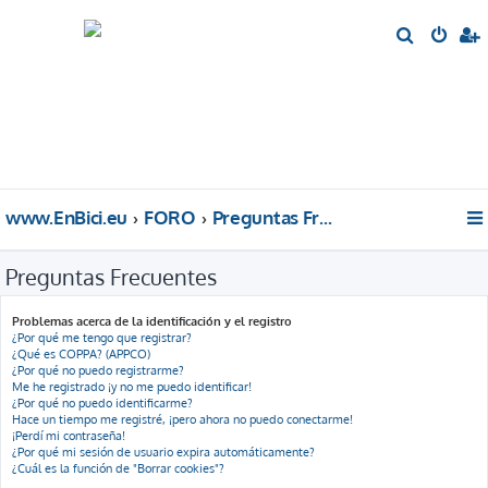
B
u
s
c
a
r
www.EnBici.eu
FORO
Preguntas Frecuentes
Preguntas Frecuentes
Problemas acerca de la identificación y el registro
¿Por qué me tengo que registrar?
¿Qué es COPPA? (APPCO)
¿Por qué no puedo registrarme?
Me he registrado ¡y no me puedo identificar!
¿Por qué no puedo identificarme?
Hace un tiempo me registré, ¡pero ahora no puedo conectarme!
¡Perdí mi contraseña!
¿Por qué mi sesión de usuario expira automáticamente?
¿Cuál es la función de "Borrar cookies"?