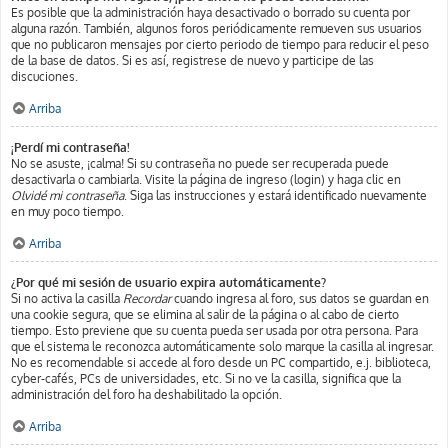
Es posible que la administración haya desactivado o borrado su cuenta por
alguna razón. También, algunos foros periódicamente remueven sus usuarios
que no publicaron mensajes por cierto periodo de tiempo para reducir el peso
de la base de datos. Si es así, registrese de nuevo y participe de las
discuciones.
Arriba
¡Perdí mi contraseña!
No se asuste, ¡calma! Si su contraseña no puede ser recuperada puede
desactivarla o cambiarla. Visite la página de ingreso (login) y haga clic en
Olvidé mi contraseña
. Siga las instrucciones y estará identificado nuevamente
en muy poco tiempo.
Arriba
¿Por qué mi sesión de usuario expira automáticamente?
Si no activa la casilla
Recordar
cuando ingresa al foro, sus datos se guardan en
una cookie segura, que se elimina al salir de la página o al cabo de cierto
tiempo. Esto previene que su cuenta pueda ser usada por otra persona. Para
que el sistema le reconozca automáticamente solo marque la casilla al ingresar.
No es recomendable si accede al foro desde un PC compartido, e.j. biblioteca,
cyber-cafés, PCs de universidades, etc. Si no ve la casilla, significa que la
administración del foro ha deshabilitado la opción.
Arriba