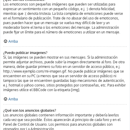
Los emoticonos son pequeñas imágenes que pueden ser utilizadas para
expresar un sentimiento con un pequeño código, e.j. :) denota felicidad,
mientras que :( denota tristeza. La lista completa de emoticones puede verse
en el formulario de publicación. Trate de no abusar del uso de emoticonos,
pues pueden hacer que un mensaje se vuelva muy difícil de leer y un
moderador borre el tema o los emoticones del mensaje. La administración
puede fijar un límite para el número de emoticones a utilizar en un mensaje.
Arriba
¿Puedo publicar imagenes?
Sí, las imágenes se pueden mostrar en sus mensajes. Si la administración
permite adjuntar archivos, puede subir la imagen directamente al foro. De otra
manera, debe guardar primero su foto en un servidor de acceso público, e.j.
http://www.ejemplo.com/mi-imagen.gif. No puede publicar imágenes que se
encuentren en su PC (a menos que sea un servidor de acceso público) ni
tampoco las que se encuentren guardadas bajo mecanismos de autenticación,
e.j. hotmail o yahoo correo, sitios protegidos por contraseñas, etc. Para exhibir
imágenes utilice el BBCode con la etiqueta [img].
Arriba
¿Qué son los anuncios globales?
Los anuncios globales contienen información importante y debería leerlos
cada vez que sea posible. Éstos aparecerán al principio de cada foro y en el
Panel de Control de Usuario. Los permisos para anuncios globales son
otorgados por La Administración.