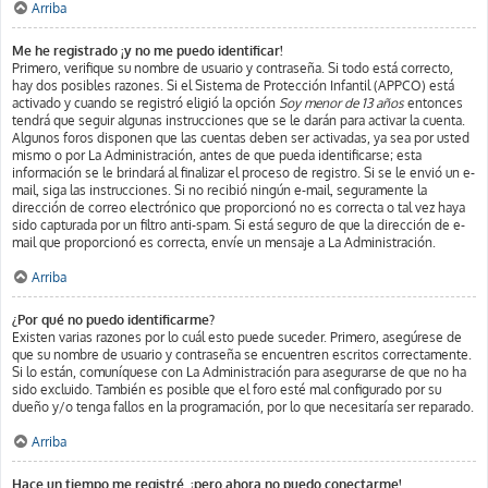
Arriba
Me he registrado ¡y no me puedo identificar!
Primero, verifique su nombre de usuario y contraseña. Si todo está correcto,
hay dos posibles razones. Si el Sistema de Protección Infantil (APPCO) está
activado y cuando se registró eligió la opción
Soy menor de 13 años
entonces
tendrá que seguir algunas instrucciones que se le darán para activar la cuenta.
Algunos foros disponen que las cuentas deben ser activadas, ya sea por usted
mismo o por La Administración, antes de que pueda identificarse; esta
información se le brindará al finalizar el proceso de registro. Si se le envió un e-
mail, siga las instrucciones. Si no recibió ningún e-mail, seguramente la
dirección de correo electrónico que proporcionó no es correcta o tal vez haya
sido capturada por un filtro anti-spam. Si está seguro de que la dirección de e-
mail que proporcionó es correcta, envíe un mensaje a La Administración.
Arriba
¿Por qué no puedo identificarme?
Existen varias razones por lo cuál esto puede suceder. Primero, asegúrese de
que su nombre de usuario y contraseña se encuentren escritos correctamente.
Si lo están, comuníquese con La Administración para asegurarse de que no ha
sido excluido. También es posible que el foro esté mal configurado por su
dueño y/o tenga fallos en la programación, por lo que necesitaría ser reparado.
Arriba
Hace un tiempo me registré, ¡pero ahora no puedo conectarme!