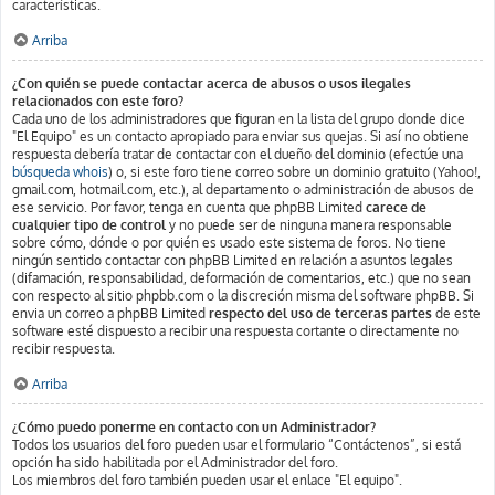
características.
Arriba
¿Con quién se puede contactar acerca de abusos o usos ilegales
relacionados con este foro?
Cada uno de los administradores que figuran en la lista del grupo donde dice
"El Equipo" es un contacto apropiado para enviar sus quejas. Si así no obtiene
respuesta debería tratar de contactar con el dueño del dominio (efectúe una
búsqueda whois
) o, si este foro tiene correo sobre un dominio gratuito (Yahoo!,
gmail.com, hotmail.com, etc.), al departamento o administración de abusos de
ese servicio. Por favor, tenga en cuenta que phpBB Limited
carece de
cualquier tipo de control
y no puede ser de ninguna manera responsable
sobre cómo, dónde o por quién es usado este sistema de foros. No tiene
ningún sentido contactar con phpBB Limited en relación a asuntos legales
(difamación, responsabilidad, deformación de comentarios, etc.) que no sean
con respecto al sitio phpbb.com o la discreción misma del software phpBB. Si
envia un correo a phpBB Limited
respecto del uso de terceras partes
de este
software esté dispuesto a recibir una respuesta cortante o directamente no
recibir respuesta.
Arriba
¿Cómo puedo ponerme en contacto con un Administrador?
Todos los usuarios del foro pueden usar el formulario “Contáctenos”, si está
opción ha sido habilitada por el Administrador del foro.
Los miembros del foro también pueden usar el enlace "El equipo".