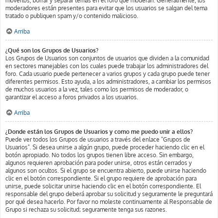
moverlos, borrar y separar temas en el foro que moderan. Generalmente, los
moderadores están presentes para evitar que los usuarios se salgan del tema
tratado o publiquen spam y/o contenido malicioso.
Arriba
¿Qué son los Grupos de Usuarios?
Los Grupos de Usuarios son conjuntos de usuarios que dividen a la comunidad
en sectores manejables con los cuales puede trabajar los administradores del
foro. Cada usuario puede pertenecer a varios grupos y cada grupo puede tener
diferentes permisos. Esto ayuda, a los administradores, a cambiar los permisos
de muchos usuarios a la vez, tales como los permisos de moderador, o
garantizar el acceso a foros privados a los usuarios.
Arriba
¿Donde están los Grupos de Usuarios y como me puedo unir a ellos?
Puede ver todos los Grupos de usuarios a través del enlace "Grupos de
Usuarios". Si desea unirse a algún grupo, puede proceder haciendo clic en el
botón apropiado. No todos los grupos tienen libre acceso. Sin embargo,
algunos requieren aprobación para poder unirse, otros están cerrados y
algunos son ocultos. Si el grupo se encuentra abierto, puede unirse haciendo
clic en el botón correspondiente. Si el grupo requiere de aprobación para
unirse, puede solicitar unirse haciendo clic en el botón correspondiente. El
responsable del grupo deberá aprobar su solicitud y seguramente le preguntará
por qué desea hacerlo. Por favor no moleste continuamente al Responsable de
Grupo si rechaza su solicitud; seguramente tenga sus razones.