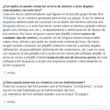
¿Con quién se puede contactar acerca de abusos o usos ilegales
relacionados con este foro?
Cada uno de los administradores que figuran en la lista del grupo donde dice
"El Equipo" es un contacto apropiado para enviar sus quejas. Si así no obtiene
respuesta debería tratar de contactar con el dueño del dominio (efectúe una
búsqueda whois
) o, si este foro tiene correo sobre un dominio gratuito (Yahoo!,
gmail.com, hotmail.com, etc.), al departamento o administración de abusos de
ese servicio. Por favor, tenga en cuenta que phpBB Limited
carece de
y no puede ser de ninguna manera responsable
cualquier tipo de control
sobre cómo, dónde o por quién es usado este sistema de foros. No tiene
ningún sentido contactar con phpBB Limited en relación a asuntos legales
(difamación, responsabilidad, deformación de comentarios, etc.) que no sean
con respecto al sitio phpbb.com o la discreción misma del software phpBB. Si
envia un correo a phpBB Limited
de este
respecto del uso de terceras partes
software esté dispuesto a recibir una respuesta cortante o directamente no
recibir respuesta.
Arriba
¿Cómo puedo ponerme en contacto con un Administrador?
Todos los usuarios del foro pueden usar el formulario “Contáctenos”, si está
opción ha sido habilitada por el Administrador del foro.
Los miembros del foro también pueden usar el enlace "El equipo".
Arriba