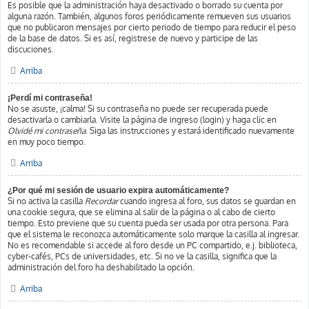
Es posible que la administración haya desactivado o borrado su cuenta por
alguna razón. También, algunos foros periódicamente remueven sus usuarios
que no publicaron mensajes por cierto periodo de tiempo para reducir el peso
de la base de datos. Si es así, registrese de nuevo y participe de las
discuciones.
Arriba
¡Perdí mi contraseña!
No se asuste, ¡calma! Si su contraseña no puede ser recuperada puede
desactivarla o cambiarla. Visite la página de ingreso (login) y haga clic en
Olvidé mi contraseña
. Siga las instrucciones y estará identificado nuevamente
en muy poco tiempo.
Arriba
¿Por qué mi sesión de usuario expira automáticamente?
Si no activa la casilla
Recordar
cuando ingresa al foro, sus datos se guardan en
una cookie segura, que se elimina al salir de la página o al cabo de cierto
tiempo. Esto previene que su cuenta pueda ser usada por otra persona. Para
que el sistema le reconozca automáticamente solo marque la casilla al ingresar.
No es recomendable si accede al foro desde un PC compartido, e.j. biblioteca,
cyber-cafés, PCs de universidades, etc. Si no ve la casilla, significa que la
administración del foro ha deshabilitado la opción.
Arriba