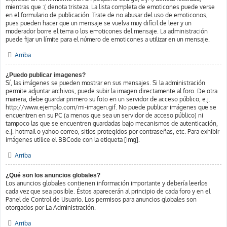
mientras que :( denota tristeza. La lista completa de emoticones puede verse
en el formulario de publicación. Trate de no abusar del uso de emoticonos,
pues pueden hacer que un mensaje se vuelva muy difícil de leer y un
moderador borre el tema o los emoticones del mensaje. La administración
puede fijar un límite para el número de emoticones a utilizar en un mensaje.
Arriba
¿Puedo publicar imagenes?
Sí, las imágenes se pueden mostrar en sus mensajes. Si la administración
permite adjuntar archivos, puede subir la imagen directamente al foro. De otra
manera, debe guardar primero su foto en un servidor de acceso público, e.j.
http://www.ejemplo.com/mi-imagen.gif. No puede publicar imágenes que se
encuentren en su PC (a menos que sea un servidor de acceso público) ni
tampoco las que se encuentren guardadas bajo mecanismos de autenticación,
e.j. hotmail o yahoo correo, sitios protegidos por contraseñas, etc. Para exhibir
imágenes utilice el BBCode con la etiqueta [img].
Arriba
¿Qué son los anuncios globales?
Los anuncios globales contienen información importante y debería leerlos
cada vez que sea posible. Éstos aparecerán al principio de cada foro y en el
Panel de Control de Usuario. Los permisos para anuncios globales son
otorgados por La Administración.
Arriba