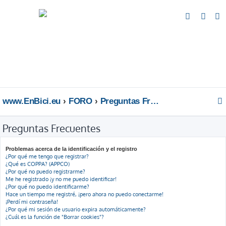
B
u
s
c
a
r
www.EnBici.eu
FORO
Preguntas Frecuentes
Preguntas Frecuentes
Problemas acerca de la identificación y el registro
¿Por qué me tengo que registrar?
¿Qué es COPPA? (APPCO)
¿Por qué no puedo registrarme?
Me he registrado ¡y no me puedo identificar!
¿Por qué no puedo identificarme?
Hace un tiempo me registré, ¡pero ahora no puedo conectarme!
¡Perdí mi contraseña!
¿Por qué mi sesión de usuario expira automáticamente?
¿Cuál es la función de "Borrar cookies"?