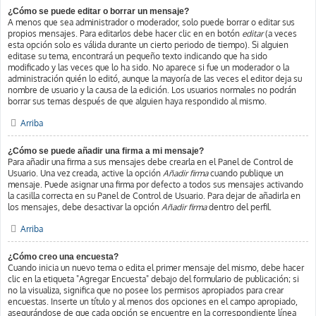
¿Cómo se puede editar o borrar un mensaje?
A menos que sea administrador o moderador, solo puede borrar o editar sus
propios mensajes. Para editarlos debe hacer clic en en botón
editar
(a veces
esta opción solo es válida durante un cierto periodo de tiempo). Si alguien
editase su tema, encontrará un pequeño texto indicando que ha sido
modificado y las veces que lo ha sido. No aparece si fue un moderador o la
administración quién lo editó, aunque la mayoría de las veces el editor deja su
nombre de usuario y la causa de la edición. Los usuarios normales no podrán
borrar sus temas después de que alguien haya respondido al mismo.
Arriba
¿Cómo se puede añadir una firma a mi mensaje?
Para añadir una firma a sus mensajes debe crearla en el Panel de Control de
Usuario. Una vez creada, active la opción
Añadir firma
cuando publique un
mensaje. Puede asignar una firma por defecto a todos sus mensajes activando
la casilla correcta en su Panel de Control de Usuario. Para dejar de añadirla en
los mensajes, debe desactivar la opción
Añadir firma
dentro del perfil.
Arriba
¿Cómo creo una encuesta?
Cuando inicia un nuevo tema o edita el primer mensaje del mismo, debe hacer
clic en la etiqueta "Agregar Encuesta" debajo del formulario de publicación; si
no la visualiza, significa que no posee los permisos apropiados para crear
encuestas. Inserte un título y al menos dos opciones en el campo apropiado,
asegurándose de que cada opción se encuentre en la correspondiente línea