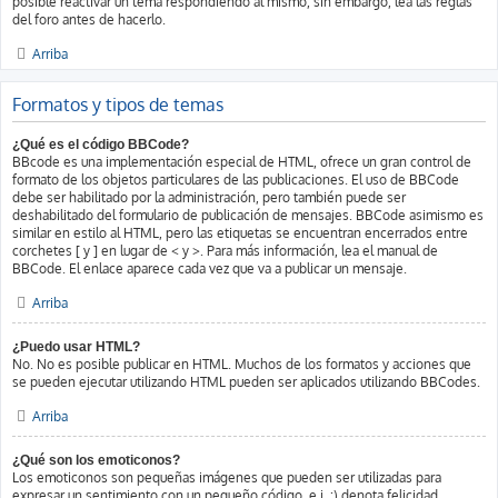
posible reactivar un tema respondiendo al mismo, sin embargo, lea las reglas
del foro antes de hacerlo.
Arriba
Formatos y tipos de temas
¿Qué es el código BBCode?
BBcode es una implementación especial de HTML, ofrece un gran control de
formato de los objetos particulares de las publicaciones. El uso de BBCode
debe ser habilitado por la administración, pero también puede ser
deshabilitado del formulario de publicación de mensajes. BBCode asimismo es
similar en estilo al HTML, pero las etiquetas se encuentran encerrados entre
corchetes [ y ] en lugar de < y >. Para más información, lea el manual de
BBCode. El enlace aparece cada vez que va a publicar un mensaje.
Arriba
¿Puedo usar HTML?
No. No es posible publicar en HTML. Muchos de los formatos y acciones que
se pueden ejecutar utilizando HTML pueden ser aplicados utilizando BBCodes.
Arriba
¿Qué son los emoticonos?
Los emoticonos son pequeñas imágenes que pueden ser utilizadas para
expresar un sentimiento con un pequeño código, e.j. :) denota felicidad,