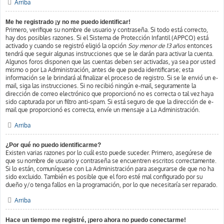
Arriba
Me he registrado ¡y no me puedo identificar!
Primero, verifique su nombre de usuario y contraseña. Si todo está correcto,
hay dos posibles razones. Si el Sistema de Protección Infantil (APPCO) está
activado y cuando se registró eligió la opción
Soy menor de 13 años
entonces
tendrá que seguir algunas instrucciones que se le darán para activar la cuenta.
Algunos foros disponen que las cuentas deben ser activadas, ya sea por usted
mismo o por La Administración, antes de que pueda identificarse; esta
información se le brindará al finalizar el proceso de registro. Si se le envió un e-
mail, siga las instrucciones. Si no recibió ningún e-mail, seguramente la
dirección de correo electrónico que proporcionó no es correcta o tal vez haya
sido capturada por un filtro anti-spam. Si está seguro de que la dirección de e-
mail que proporcionó es correcta, envíe un mensaje a La Administración.
Arriba
¿Por qué no puedo identificarme?
Existen varias razones por lo cuál esto puede suceder. Primero, asegúrese de
que su nombre de usuario y contraseña se encuentren escritos correctamente.
Si lo están, comuníquese con La Administración para asegurarse de que no ha
sido excluido. También es posible que el foro esté mal configurado por su
dueño y/o tenga fallos en la programación, por lo que necesitaría ser reparado.
Arriba
Hace un tiempo me registré, ¡pero ahora no puedo conectarme!