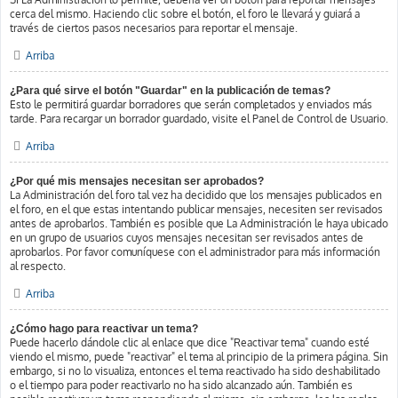
cerca del mismo. Haciendo clic sobre el botón, el foro le llevará y guiará a
través de ciertos pasos necesarios para reportar el mensaje.
Arriba
¿Para qué sirve el botón "Guardar" en la publicación de temas?
Esto le permitirá guardar borradores que serán completados y enviados más
tarde. Para recargar un borrador guardado, visite el Panel de Control de Usuario.
Arriba
¿Por qué mis mensajes necesitan ser aprobados?
La Administración del foro tal vez ha decidido que los mensajes publicados en
el foro, en el que estas intentando publicar mensajes, necesiten ser revisados
antes de aprobarlos. También es posible que La Administración le haya ubicado
en un grupo de usuarios cuyos mensajes necesitan ser revisados antes de
aprobarlos. Por favor comuníquese con el administrador para más información
al respecto.
Arriba
¿Cómo hago para reactivar un tema?
Puede hacerlo dándole clic al enlace que dice "Reactivar tema" cuando esté
viendo el mismo, puede "reactivar" el tema al principio de la primera página. Sin
embargo, si no lo visualiza, entonces el tema reactivado ha sido deshabilitado
o el tiempo para poder reactivarlo no ha sido alcanzado aún. También es