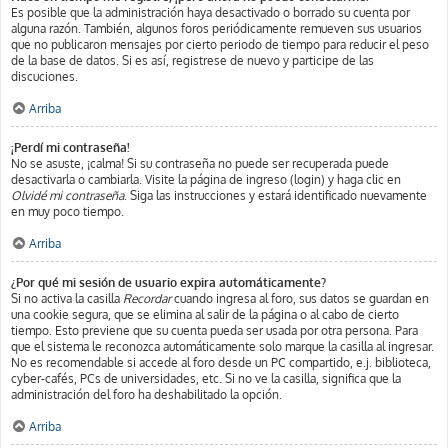
Es posible que la administración haya desactivado o borrado su cuenta por
alguna razón. También, algunos foros periódicamente remueven sus usuarios
que no publicaron mensajes por cierto periodo de tiempo para reducir el peso
de la base de datos. Si es así, registrese de nuevo y participe de las
discuciones.
Arriba
¡Perdí mi contraseña!
No se asuste, ¡calma! Si su contraseña no puede ser recuperada puede
desactivarla o cambiarla. Visite la página de ingreso (login) y haga clic en
Olvidé mi contraseña
. Siga las instrucciones y estará identificado nuevamente
en muy poco tiempo.
Arriba
¿Por qué mi sesión de usuario expira automáticamente?
Si no activa la casilla
Recordar
cuando ingresa al foro, sus datos se guardan en
una cookie segura, que se elimina al salir de la página o al cabo de cierto
tiempo. Esto previene que su cuenta pueda ser usada por otra persona. Para
que el sistema le reconozca automáticamente solo marque la casilla al ingresar.
No es recomendable si accede al foro desde un PC compartido, e.j. biblioteca,
cyber-cafés, PCs de universidades, etc. Si no ve la casilla, significa que la
administración del foro ha deshabilitado la opción.
Arriba