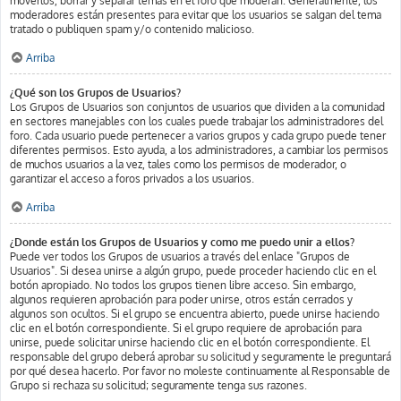
moverlos, borrar y separar temas en el foro que moderan. Generalmente, los
moderadores están presentes para evitar que los usuarios se salgan del tema
tratado o publiquen spam y/o contenido malicioso.
Arriba
¿Qué son los Grupos de Usuarios?
Los Grupos de Usuarios son conjuntos de usuarios que dividen a la comunidad
en sectores manejables con los cuales puede trabajar los administradores del
foro. Cada usuario puede pertenecer a varios grupos y cada grupo puede tener
diferentes permisos. Esto ayuda, a los administradores, a cambiar los permisos
de muchos usuarios a la vez, tales como los permisos de moderador, o
garantizar el acceso a foros privados a los usuarios.
Arriba
¿Donde están los Grupos de Usuarios y como me puedo unir a ellos?
Puede ver todos los Grupos de usuarios a través del enlace "Grupos de
Usuarios". Si desea unirse a algún grupo, puede proceder haciendo clic en el
botón apropiado. No todos los grupos tienen libre acceso. Sin embargo,
algunos requieren aprobación para poder unirse, otros están cerrados y
algunos son ocultos. Si el grupo se encuentra abierto, puede unirse haciendo
clic en el botón correspondiente. Si el grupo requiere de aprobación para
unirse, puede solicitar unirse haciendo clic en el botón correspondiente. El
responsable del grupo deberá aprobar su solicitud y seguramente le preguntará
por qué desea hacerlo. Por favor no moleste continuamente al Responsable de
Grupo si rechaza su solicitud; seguramente tenga sus razones.