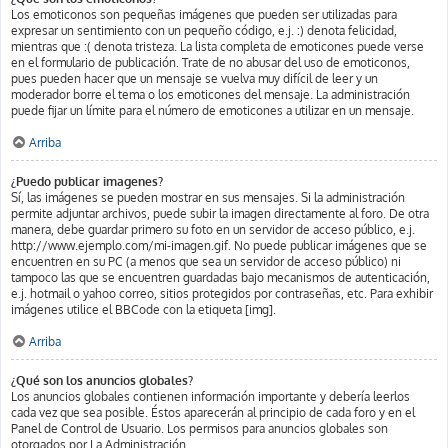
Los emoticonos son pequeñas imágenes que pueden ser utilizadas para
expresar un sentimiento con un pequeño código, e.j. :) denota felicidad,
mientras que :( denota tristeza. La lista completa de emoticones puede verse
en el formulario de publicación. Trate de no abusar del uso de emoticonos,
pues pueden hacer que un mensaje se vuelva muy difícil de leer y un
moderador borre el tema o los emoticones del mensaje. La administración
puede fijar un límite para el número de emoticones a utilizar en un mensaje.
Arriba
¿Puedo publicar imagenes?
Sí, las imágenes se pueden mostrar en sus mensajes. Si la administración
permite adjuntar archivos, puede subir la imagen directamente al foro. De otra
manera, debe guardar primero su foto en un servidor de acceso público, e.j.
http://www.ejemplo.com/mi-imagen.gif. No puede publicar imágenes que se
encuentren en su PC (a menos que sea un servidor de acceso público) ni
tampoco las que se encuentren guardadas bajo mecanismos de autenticación,
e.j. hotmail o yahoo correo, sitios protegidos por contraseñas, etc. Para exhibir
imágenes utilice el BBCode con la etiqueta [img].
Arriba
¿Qué son los anuncios globales?
Los anuncios globales contienen información importante y debería leerlos
cada vez que sea posible. Éstos aparecerán al principio de cada foro y en el
Panel de Control de Usuario. Los permisos para anuncios globales son
otorgados por La Administración.