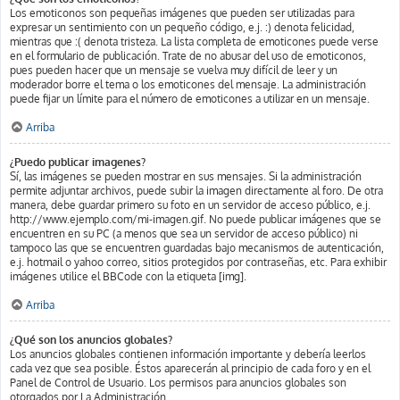
Los emoticonos son pequeñas imágenes que pueden ser utilizadas para
expresar un sentimiento con un pequeño código, e.j. :) denota felicidad,
mientras que :( denota tristeza. La lista completa de emoticones puede verse
en el formulario de publicación. Trate de no abusar del uso de emoticonos,
pues pueden hacer que un mensaje se vuelva muy difícil de leer y un
moderador borre el tema o los emoticones del mensaje. La administración
puede fijar un límite para el número de emoticones a utilizar en un mensaje.
Arriba
¿Puedo publicar imagenes?
Sí, las imágenes se pueden mostrar en sus mensajes. Si la administración
permite adjuntar archivos, puede subir la imagen directamente al foro. De otra
manera, debe guardar primero su foto en un servidor de acceso público, e.j.
http://www.ejemplo.com/mi-imagen.gif. No puede publicar imágenes que se
encuentren en su PC (a menos que sea un servidor de acceso público) ni
tampoco las que se encuentren guardadas bajo mecanismos de autenticación,
e.j. hotmail o yahoo correo, sitios protegidos por contraseñas, etc. Para exhibir
imágenes utilice el BBCode con la etiqueta [img].
Arriba
¿Qué son los anuncios globales?
Los anuncios globales contienen información importante y debería leerlos
cada vez que sea posible. Éstos aparecerán al principio de cada foro y en el
Panel de Control de Usuario. Los permisos para anuncios globales son
otorgados por La Administración.