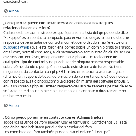
características.
Arriba
¿Con quién se puede contactar acerca de abusos o usos ilegales
relacionados con este foro?
Cada uno de los administradores que figuran en la lista del grupo donde dice
"El Equipo" es un contacto apropiado para enviar sus quejas. Si así no obtiene
respuesta debería tratar de contactar con el dueño del dominio (efectúe una
búsqueda whois
) o, si este foro tiene correo sobre un dominio gratuito (Yahoo!,
gmail.com, hotmail.com, etc.), al departamento o administración de abusos de
ese servicio. Por favor, tenga en cuenta que phpBB Limited
carece de
cualquier tipo de control
y no puede ser de ninguna manera responsable
sobre cómo, dónde o por quién es usado este sistema de foros. No tiene
ningún sentido contactar con phpBB Limited en relación a asuntos legales
(difamación, responsabilidad, deformación de comentarios, etc.) que no sean
con respecto al sitio phpbb.com o la discreción misma del software phpBB. Si
envia un correo a phpBB Limited
respecto del uso de terceras partes
de este
software esté dispuesto a recibir una respuesta cortante o directamente no
recibir respuesta.
Arriba
¿Cómo puedo ponerme en contacto con un Administrador?
Todos los usuarios del foro pueden usar el formulario “Contáctenos”, si está
opción ha sido habilitada por el Administrador del foro.
Los miembros del foro también pueden usar el enlace "El equipo".