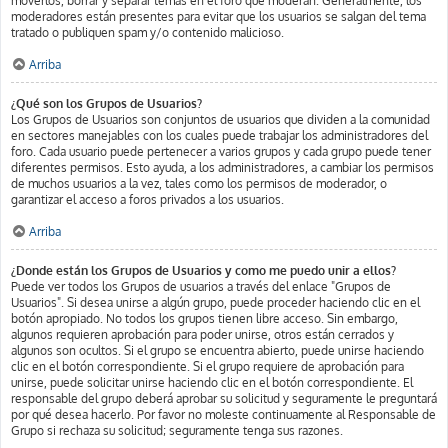
moverlos, borrar y separar temas en el foro que moderan. Generalmente, los
moderadores están presentes para evitar que los usuarios se salgan del tema
tratado o publiquen spam y/o contenido malicioso.
Arriba
¿Qué son los Grupos de Usuarios?
Los Grupos de Usuarios son conjuntos de usuarios que dividen a la comunidad
en sectores manejables con los cuales puede trabajar los administradores del
foro. Cada usuario puede pertenecer a varios grupos y cada grupo puede tener
diferentes permisos. Esto ayuda, a los administradores, a cambiar los permisos
de muchos usuarios a la vez, tales como los permisos de moderador, o
garantizar el acceso a foros privados a los usuarios.
Arriba
¿Donde están los Grupos de Usuarios y como me puedo unir a ellos?
Puede ver todos los Grupos de usuarios a través del enlace "Grupos de
Usuarios". Si desea unirse a algún grupo, puede proceder haciendo clic en el
botón apropiado. No todos los grupos tienen libre acceso. Sin embargo,
algunos requieren aprobación para poder unirse, otros están cerrados y
algunos son ocultos. Si el grupo se encuentra abierto, puede unirse haciendo
clic en el botón correspondiente. Si el grupo requiere de aprobación para
unirse, puede solicitar unirse haciendo clic en el botón correspondiente. El
responsable del grupo deberá aprobar su solicitud y seguramente le preguntará
por qué desea hacerlo. Por favor no moleste continuamente al Responsable de
Grupo si rechaza su solicitud; seguramente tenga sus razones.