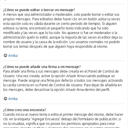
¿Cómo se puede editar o borrar un mensaje?
A menos que sea administrador o moderador, solo puede borrar o editar sus
propios mensajes. Para editarlos debe hacer clic en en botón
editar
(a veces
esta opción solo es válida durante un cierto periodo de tiempo). Si alguien
editase su tema, encontrará un pequeño texto indicando que ha sido
modificado y las veces que lo ha sido. No aparece si fue un moderador o la
administración quién lo editó, aunque la mayoría de las veces el editor deja su
nombre de usuario y la causa de la edición. Los usuarios normales no podrán
borrar sus temas después de que alguien haya respondido al mismo.
Arriba
¿Cómo se puede añadir una firma a mi mensaje?
Para añadir una firma a sus mensajes debe crearla en el Panel de Control de
Usuario. Una vez creada, active la opción
Añadir firma
cuando publique un
mensaje. Puede asignar una firma por defecto a todos sus mensajes activando
la casilla correcta en su Panel de Control de Usuario. Para dejar de añadirla en
los mensajes, debe desactivar la opción
Añadir firma
dentro del perfil.
Arriba
¿Cómo creo una encuesta?
Cuando inicia un nuevo tema o edita el primer mensaje del mismo, debe hacer
clic en la etiqueta "Agregar Encuesta" debajo del formulario de publicación; si
no la visualiza, significa que no posee los permisos apropiados para crear