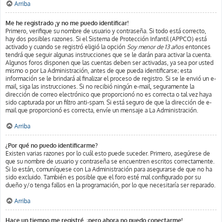
Arriba
Me he registrado ¡y no me puedo identificar!
Primero, verifique su nombre de usuario y contraseña. Si todo está correcto,
hay dos posibles razones. Si el Sistema de Protección Infantil (APPCO) está
activado y cuando se registró eligió la opción
Soy menor de 13 años
entonces
tendrá que seguir algunas instrucciones que se le darán para activar la cuenta.
Algunos foros disponen que las cuentas deben ser activadas, ya sea por usted
mismo o por La Administración, antes de que pueda identificarse; esta
información se le brindará al finalizar el proceso de registro. Si se le envió un e-
mail, siga las instrucciones. Si no recibió ningún e-mail, seguramente la
dirección de correo electrónico que proporcionó no es correcta o tal vez haya
sido capturada por un filtro anti-spam. Si está seguro de que la dirección de e-
mail que proporcionó es correcta, envíe un mensaje a La Administración.
Arriba
¿Por qué no puedo identificarme?
Existen varias razones por lo cuál esto puede suceder. Primero, asegúrese de
que su nombre de usuario y contraseña se encuentren escritos correctamente.
Si lo están, comuníquese con La Administración para asegurarse de que no ha
sido excluido. También es posible que el foro esté mal configurado por su
dueño y/o tenga fallos en la programación, por lo que necesitaría ser reparado.
Arriba
Hace un tiempo me registré, ¡pero ahora no puedo conectarme!