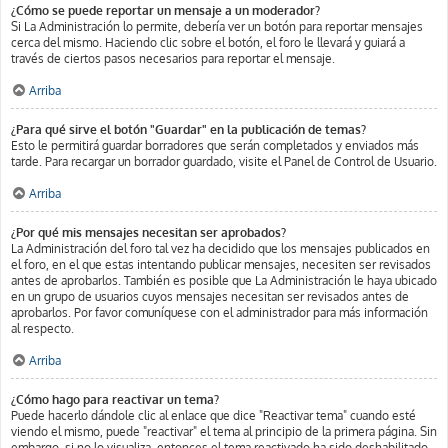
¿Cómo se puede reportar un mensaje a un moderador?
Si La Administración lo permite, debería ver un botón para reportar mensajes
cerca del mismo. Haciendo clic sobre el botón, el foro le llevará y guiará a
través de ciertos pasos necesarios para reportar el mensaje.
Arriba
¿Para qué sirve el botón "Guardar" en la publicación de temas?
Esto le permitirá guardar borradores que serán completados y enviados más
tarde. Para recargar un borrador guardado, visite el Panel de Control de Usuario.
Arriba
¿Por qué mis mensajes necesitan ser aprobados?
La Administración del foro tal vez ha decidido que los mensajes publicados en
el foro, en el que estas intentando publicar mensajes, necesiten ser revisados
antes de aprobarlos. También es posible que La Administración le haya ubicado
en un grupo de usuarios cuyos mensajes necesitan ser revisados antes de
aprobarlos. Por favor comuníquese con el administrador para más información
al respecto.
Arriba
¿Cómo hago para reactivar un tema?
Puede hacerlo dándole clic al enlace que dice "Reactivar tema" cuando esté
viendo el mismo, puede "reactivar" el tema al principio de la primera página. Sin
embargo, si no lo visualiza, entonces el tema reactivado ha sido deshabilitado