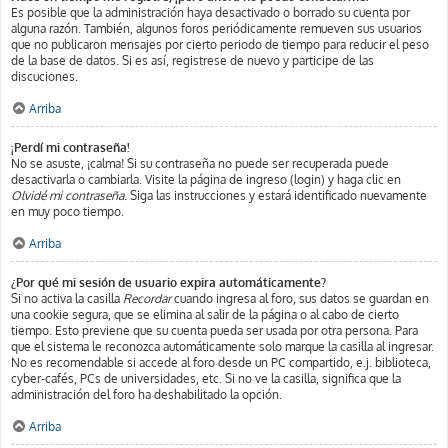
Es posible que la administración haya desactivado o borrado su cuenta por
alguna razón. También, algunos foros periódicamente remueven sus usuarios
que no publicaron mensajes por cierto periodo de tiempo para reducir el peso
de la base de datos. Si es así, registrese de nuevo y participe de las
discuciones.
Arriba
¡Perdí mi contraseña!
No se asuste, ¡calma! Si su contraseña no puede ser recuperada puede
desactivarla o cambiarla. Visite la página de ingreso (login) y haga clic en
Olvidé mi contraseña
. Siga las instrucciones y estará identificado nuevamente
en muy poco tiempo.
Arriba
¿Por qué mi sesión de usuario expira automáticamente?
Si no activa la casilla
Recordar
cuando ingresa al foro, sus datos se guardan en
una cookie segura, que se elimina al salir de la página o al cabo de cierto
tiempo. Esto previene que su cuenta pueda ser usada por otra persona. Para
que el sistema le reconozca automáticamente solo marque la casilla al ingresar.
No es recomendable si accede al foro desde un PC compartido, e.j. biblioteca,
cyber-cafés, PCs de universidades, etc. Si no ve la casilla, significa que la
administración del foro ha deshabilitado la opción.
Arriba