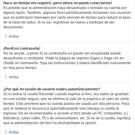
Hace un tiempo me registré, ¡pero ahora no puedo conectarme!
Es posible que la administración haya desactivado o borrado su cuenta por
alguna razón. También, algunos foros periódicamente remueven sus usuarios
que no publicaron mensajes por cierto periodo de tiempo para reducir el peso
de la base de datos. Si es así, registrese de nuevo y participe de las
discuciones.
Arriba
¡Perdí mi contraseña!
No se asuste, ¡calma! Si su contraseña no puede ser recuperada puede
desactivarla o cambiarla. Visite la página de ingreso (login) y haga clic en
Olvidé mi contraseña
. Siga las instrucciones y estará identificado nuevamente
en muy poco tiempo.
Arriba
¿Por qué mi sesión de usuario expira automáticamente?
Si no activa la casilla
Recordar
cuando ingresa al foro, sus datos se guardan
en una cookie segura, que se elimina al salir de la página o al cabo de cierto
tiempo. Esto previene que su cuenta pueda ser usada por otra persona. Para
que el sistema le reconozca automáticamente solo marque la casilla al
ingresar. No es recomendable si accede al foro desde un PC compartido, e.j.
biblioteca, cyber-cafés, PCs de universidades, etc. Si no ve la casilla, significa
que la administración del foro ha deshabilitado la opción.
Arriba