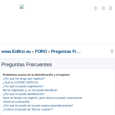
B
u
s
c
a
r
www.EnBici.eu
FORO
Preguntas Frecuentes
Preguntas Frecuentes
Problemas acerca de la identificación y el registro
¿Por qué me tengo que registrar?
¿Qué es COPPA? (APPCO)
¿Por qué no puedo registrarme?
Me he registrado ¡y no me puedo identificar!
¿Por qué no puedo identificarme?
Hace un tiempo me registré, ¡pero ahora no puedo conectarme!
¡Perdí mi contraseña!
¿Por qué mi sesión de usuario expira automáticamente?
¿Cuál es la función de "Borrar cookies"?