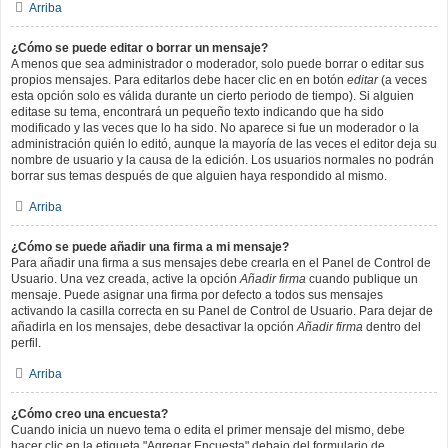
Arriba
¿Cómo se puede editar o borrar un mensaje?
A menos que sea administrador o moderador, solo puede borrar o editar sus
propios mensajes. Para editarlos debe hacer clic en en botón
editar
(a veces
esta opción solo es válida durante un cierto periodo de tiempo). Si alguien
editase su tema, encontrará un pequeño texto indicando que ha sido
modificado y las veces que lo ha sido. No aparece si fue un moderador o la
administración quién lo editó, aunque la mayoría de las veces el editor deja su
nombre de usuario y la causa de la edición. Los usuarios normales no podrán
borrar sus temas después de que alguien haya respondido al mismo.
Arriba
¿Cómo se puede añadir una firma a mi mensaje?
Para añadir una firma a sus mensajes debe crearla en el Panel de Control de
Usuario. Una vez creada, active la opción
Añadir firma
cuando publique un
mensaje. Puede asignar una firma por defecto a todos sus mensajes
activando la casilla correcta en su Panel de Control de Usuario. Para dejar de
añadirla en los mensajes, debe desactivar la opción
Añadir firma
dentro del
perfil.
Arriba
¿Cómo creo una encuesta?
Cuando inicia un nuevo tema o edita el primer mensaje del mismo, debe
hacer clic en la etiqueta "Agregar Encuesta" debajo del formulario de